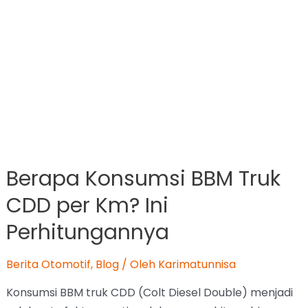
Berapa Konsumsi BBM Truk
CDD per Km? Ini
Perhitungannya
Berita Otomotif
,
Blog
/ Oleh
Karimatunnisa
Konsumsi BBM truk CDD (Colt Diesel Double) menjadi
salah satu faktor penting dalam menghitung biaya
operasional usaha. Semakin irit konsumsi bahan bakar,
semakin besar potensi keuntungan yang bisa didapat.
Selain itu, efisiensi BBM juga berpengaruh terhadap
perencanaan perjalanan, pengendalian biaya
distribusi, serta daya saing bisnis di bidang logistik dan
transportasi. Rata-rata konsumsi BBM truk