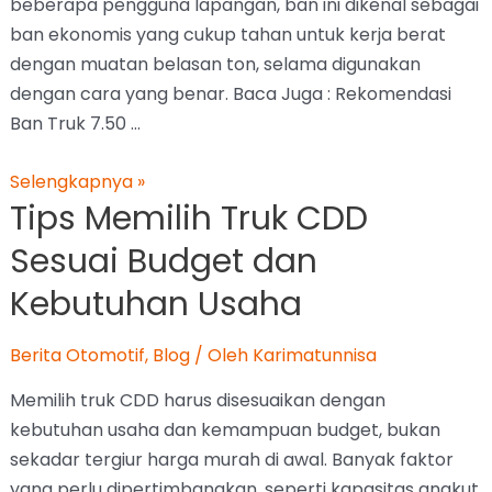
panjang menjadi lebih …
Selengkapnya »
1
2
…
20
Halaman Berikutnya
→