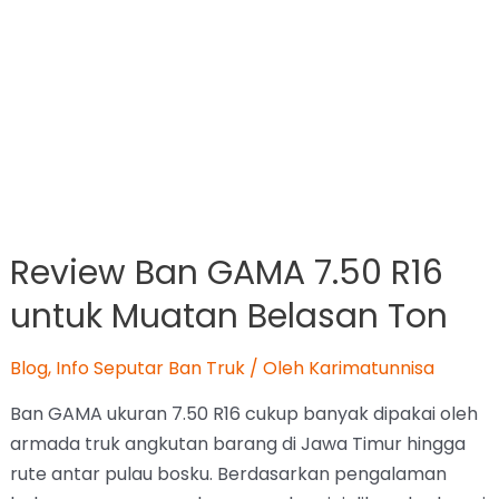
Selengkapnya »
Tips Memilih Truk CDD
Sesuai Budget dan
Kebutuhan Usaha
Berita Otomotif
,
Blog
/ Oleh
Karimatunnisa
Memilih truk CDD harus disesuaikan dengan
kebutuhan usaha dan kemampuan budget, bukan
sekadar tergiur harga murah di awal. Banyak faktor
yang perlu dipertimbangkan, seperti kapasitas angkut,
konsumsi bahan bakar, biaya perawatan, hingga
ketersediaan suku cadang. Dengan memilih unit yang
tepat, operasional bisa berjalan lebih lancar, risiko
kerusakan dapat ditekan, dan pengeluaran jangka