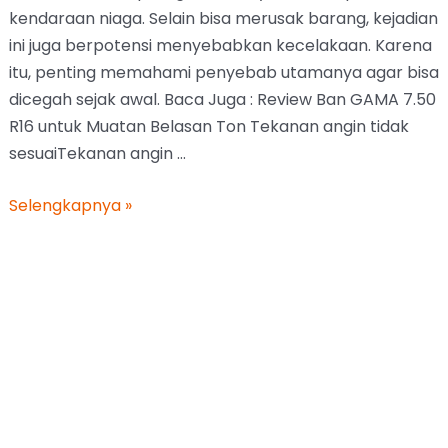
Review Ban GAMA 7.50 R16
untuk Muatan Belasan Ton
Blog
,
Info Seputar Ban Truk
/ Oleh
Karimatunnisa
Ban GAMA ukuran 7.50 R16 cukup banyak dipakai oleh
armada truk angkutan barang di Jawa Timur hingga
rute antar pulau bosku. Berdasarkan pengalaman
beberapa pengguna lapangan, ban ini dikenal sebagai
ban ekonomis yang cukup tahan untuk kerja berat
dengan muatan belasan ton, selama digunakan
dengan cara yang benar. Baca Juga : Rekomendasi
Ban Truk 7.50 …