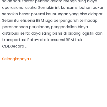
CDDSecara …
Selengkapnya »
Penyebab Ban Truk Meletus
saat Jalan Jauh
Blog
,
Info Seputar Ban Truk
/ Oleh
Karimatunnisa