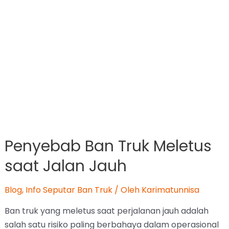
Ban truk yang meletus saat perjalanan jauh adalah
salah satu risiko paling berbahaya dalam operasional
kendaraan niaga. Selain bisa merusak barang, kejadian
ini juga berpotensi menyebabkan kecelakaan. Karena
itu, penting memahami penyebab utamanya agar bisa
dicegah sejak awal. Baca Juga : Review Ban GAMA 7.50
R16 untuk Muatan Belasan Ton Tekanan angin tidak
sesuaiTekanan angin …
Selengkapnya »