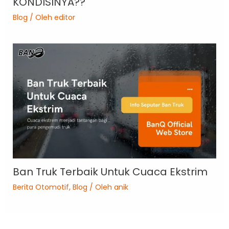
KONDISINYA??
Blog
/ Oleh
editor
Ban Truk Terbaik Untuk Cuaca Ekstrim
Berita Otomotif
,
Blog
/ Oleh
anik