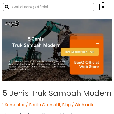
0
5 Jenis Truk Sampah Modern
1 Komentar
/
Berita Otomotif
,
Blog
/ Oleh
anik