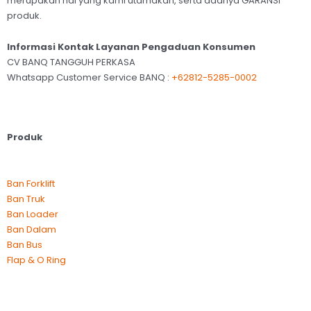
merupakan hal yang kami utamakan, serta adanya GARANSI
produk.
Informasi Kontak Layanan Pengaduan Konsumen
CV BANQ TANGGUH PERKASA
Whatsapp Customer Service BANQ :
+62812-5285-0002
Produk
Ban Forklift
Ban Truk
Ban Loader
Ban Dalam
Ban Bus
Flap & O Ring